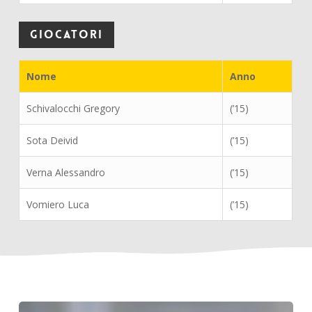
Giocatori
Nome
Anno
Schivalocchi Gregory
(’15)
Sota Deivid
(’15)
Verna Alessandro
(’15)
Vomiero Luca
(’15)
I