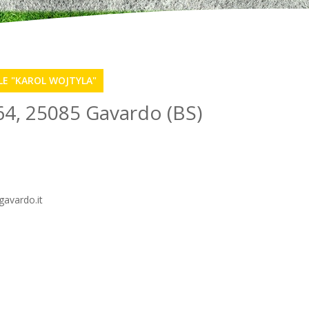
E "KAROL WOJTYLA"
 64, 25085 Gavardo (BS)
gavardo.it