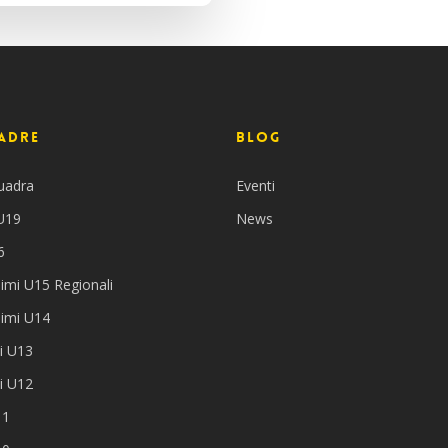
adre
BLOG
uadra
Eventi
 U19
News
6
imi U15 Regionali
simi U14
i U13
i U12
11