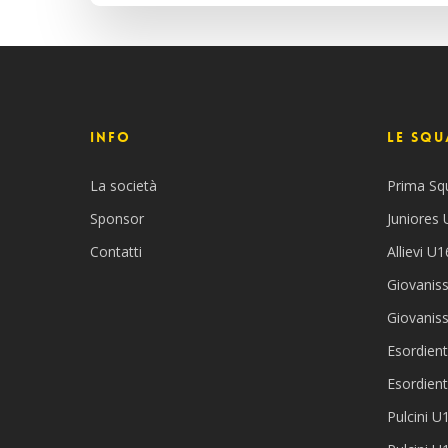
INFO
Le Squ
La società
Prima Sq
Sponsor
Juniores
Contatti
Allievi U1
Giovaniss
Giovanis
Esordient
Esordient
Pulcini U