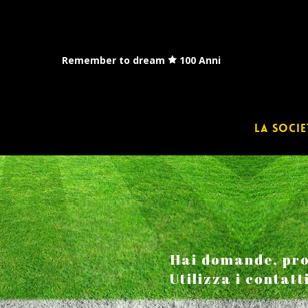
Skip
to
main
content
Remember to dream
100 Anni
La socie
Hai domande, pro
Utilizza i contatt
Premi invio per cercare o ESC per chiudere