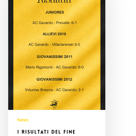
del
fine
settimana
14-
15
marzo
News
I risultati del fine