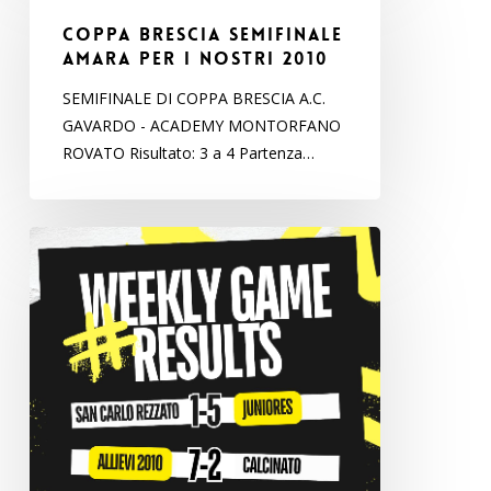
SEMIFINALE
COPPA BRESCIA SEMIFINALE
AMARA
AMARA PER I NOSTRI 2010
PER
SEMIFINALE DI COPPA BRESCIA A.C.
I
GAVARDO - ACADEMY MONTORFANO
NOSTRI
ROVATO Risultato: 3 a 4 Partenza…
2010
I
risultati
del
fine
settimana
18-
19
aprile