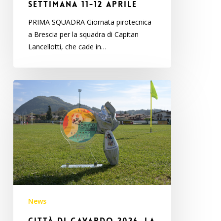
settimana 11-12 aprile
PRIMA SQUADRA Giornata pirotecnica
a Brescia per la squadra di Capitan
Lancellotti, che cade in…
Città
di
Gavardo
2026,
La
classifica
finale
News
Città di Gavardo 2026, La