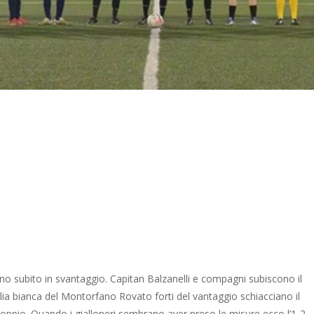
no subito in svantaggio. Capitan Balzanelli e compagni subiscono il
lia bianca del Montorfano Rovato forti del vantaggio schiacciano il
addoppio. Quando i gialloneri sembrano aver preso le misure ecco l’1-2