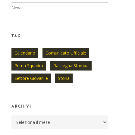
News
Tag
Calendario
Comunicato Ufficiale
Prima Squadra
Rassegna Stampa
Settore Giovanile
Storia
Archivi
Archivi