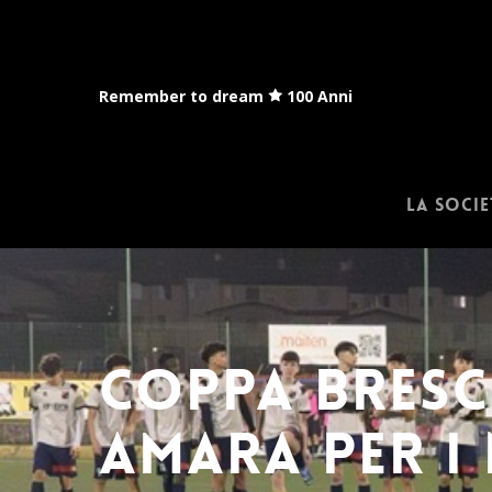
Skip
to
main
content
Remember to dream
100 Anni
La socie
COPPA BRESC
AMARA PER I 