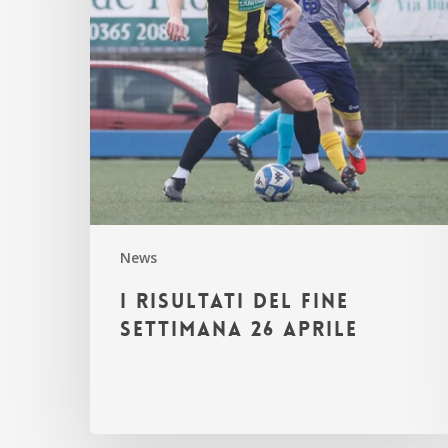
26
aprile
News
I risultati del fine
settimana 26 aprile