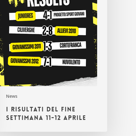
1-
2
prile
News
I risultati del fine
settimana 11-12 aprile