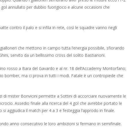
n gol annullato per dubbio fuorigioco e alcune occasioni che
te contro il palo e si infila in rete, così le squadre vanno negli
 gialloneri che mettono in campo tutta l’energia possibile, sfiorando
 Ghini, servito da un bellissimo cross del solito Bastianoni.
rtellino rosso a Bara del Gavardo e al nr. 18 dell’Accademy Montorfano;
io bomber, ma ci prova in tutti i modi. Fatale è un contropiede che
zzi di mister Bonvicini permette a Sottini di accorciare nuovamente le
incrocio. Assedio finale alla ricerca del 4 gol che avrebbe portato le
 si aggiudica il match per 4 a 3 e festeggia l’approdo in finale.
econdo anno consecutivo le loro ambizioni si fermano in semifinale.