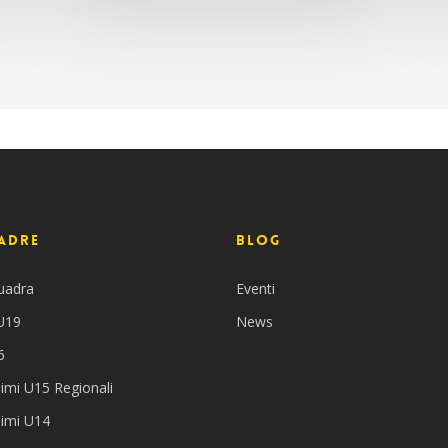
adre
BLOG
uadra
Eventi
 U19
News
6
imi U15 Regionali
simi U14