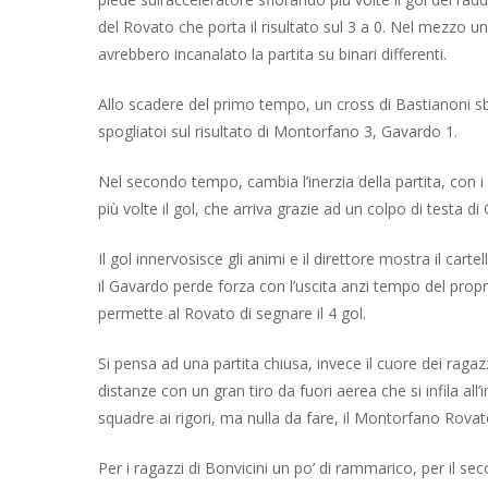
del Rovato che porta il risultato sul 3 a 0. Nel mezzo u
avrebbero incanalato la partita su binari differenti.
Allo scadere del primo tempo, un cross di Bastianoni sbat
spogliatoi sul risultato di Montorfano 3, Gavardo 1.
Nel secondo tempo, cambia l’inerzia della partita, con i
più volte il gol, che arriva grazie ad un colpo di testa di
Il gol innervosisce gli animi e il direttore mostra il ca
il Gavardo perde forza con l’uscita anzi tempo del propr
permette al Rovato di segnare il 4 gol.
Si pensa ad una partita chiusa, invece il cuore dei raga
distanze con un gran tiro da fuori aerea che si infila all’
squadre ai rigori, ma nulla da fare, il Montorfano Rovato
Per i ragazzi di Bonvicini un po’ di rammarico, per il s