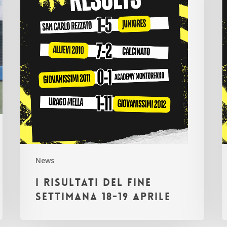
18-
1
19
1
aprile
a
News
I risultati del fine
settimana 18-19 aprile