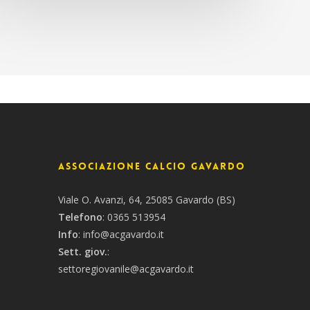
Associazione Calcio Gavardo
Viale O. Avanzi, 64, 25085 Gavardo (BS)
Telefono
:
0365 513954
Info
:
info@acgavardo.it
Sett. giov.
:
settoregiovanile@acgavardo.it