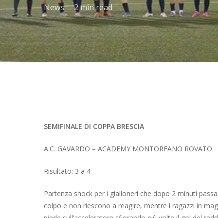
News
2 min read
Premi invio per cercare o ESC per chiudere
SEMIFINALE DI COPPA BRESCIA
A.C. GAVARDO – ACADEMY MONTORFANO ROVATO
Risultato: 3 a 4
Partenza shock per i gialloneri che dopo 2 minuti passa
colpo e non riescono a reagire, mentre i ragazzi in mag
piede sull’acceleratore sfiorando più volte il gol del r