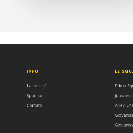
INFO
Le Squ
La società
Prima Sq
Sponsor
Juniores
Contatti
Allievi U1
Giovaniss
Giovanis