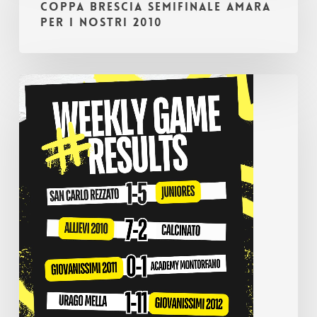
COPPA BRESCIA SEMIFINALE AMARA
AMARA
PER I NOSTRI 2010
PER
I
NOSTRI
I
2010
risultati
del
fine
settimana
18-
19
aprile