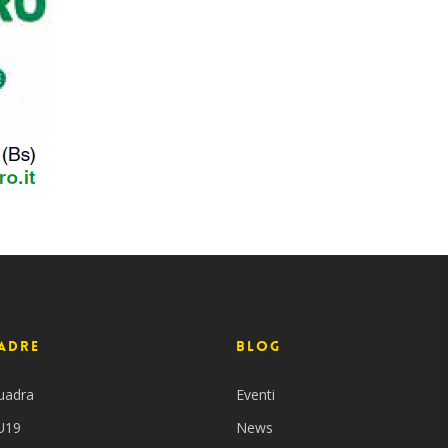
adre
BLOG
uadra
Eventi
 U19
News