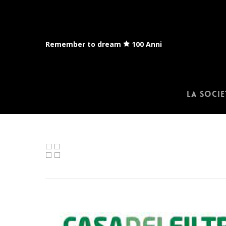
Skip
to
main
content
Remember to dream
100 Anni
La socie
Premi invio per cercare o ESC per chiudere