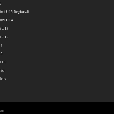
6
imi U15 Regionali
simi U14
i U13
i U12
11
10
ci U9
ici
lcio
ati