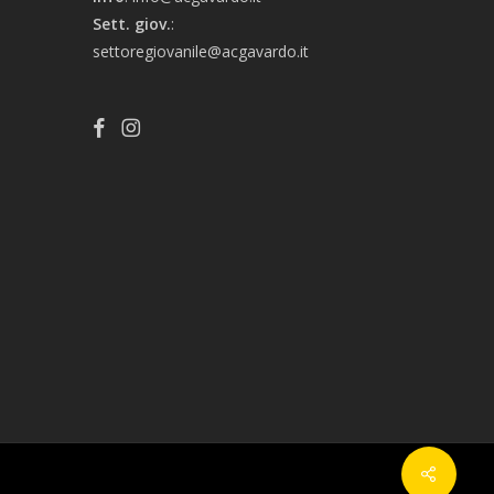
Sett. giov.
:
settoregiovanile@acgavardo.it
Share