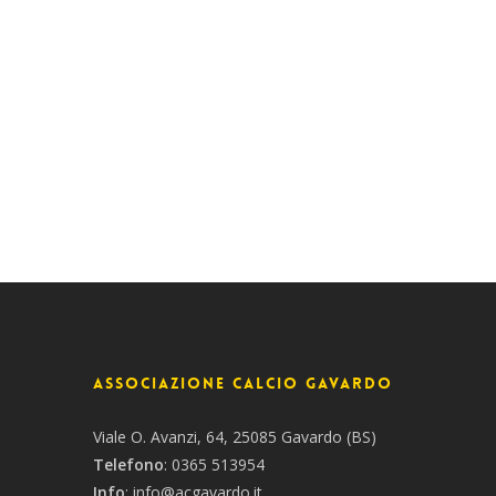
Associazione Calcio Gavardo
Viale O. Avanzi, 64, 25085 Gavardo (BS)
Telefono
:
0365 513954
Info
:
info@acgavardo.it